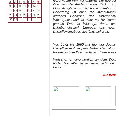
Góra 70 km von hier entfernt. Die neu g
2
3
4
5
6
7
8
ihre nächste Ausfahrt etwa 20 km vo
9
10
11
12
13
14
15
Flugpalz gibt es in der Nähe, nämlich i
16
17
18
19
20
21
22
Bedeutung ist auch die investitionsfr
23
24
25
26
27
28
29
örtlichen Behörden den Unternehm
30
31
Wolsztyner Land ist nicht nur für Untern
ganzen Welt ist Wolsztyn durch das
Bahnbetriebswerk Europas, das noch
Dampflokomotiven ausführt, bekannt.
Von 1872 bis 1880 hat hier der deutsc
Dampflokomotiven, das Robert-Koch-Museu
lassen und bei Ihrer nächsten Polenreise
Wolsztyn ist eine herrlich an dem Wol
finden hier alte Bürgerhäuser, schmale 
Leute.
Wir freu