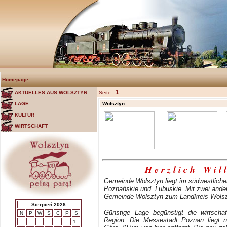
Homepage
1
AKTUELLES AUS WOLSZTYN
Seite:
LAGE
Wolsztyn
KULTUR
WIRTSCHAFT
H e r z l i c h W i l
Gemeinde Wolsztyn liegt im südwestliche
Poznańskie und Lubuskie. Mit zwei ander
Gemeinde Wolsztyn zum Landkreis Wols
Sierpień 2026
Günstige Lage begünstigt die wirtschaf
N
P
W
Ś
C
P
S
Region. Die Messestadt Poznan liegt 
1